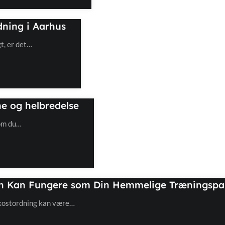
ning i Aarhus
t, er det…
e og helbredelse
 om du…
n Kan Fungere som Din Hemmelige Træningspa
okostordning kan være…