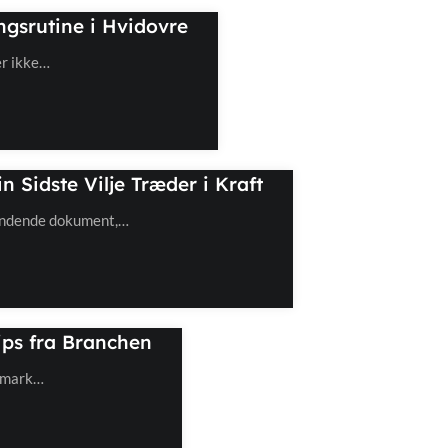
ngsrutine i Hvidovre
er ikke…
 Sidste Vilje Træder i Kraft
bindende dokument,…
ips fra Branchen
anmark…