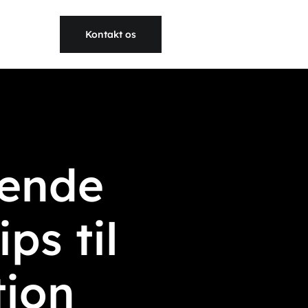
Kontakt os
rende
ps til
tion