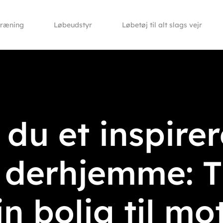
træning
Løbeudstyr
Løbetøj til alt slags vejr
du et inspire
 derhjemme: Ti
n bolig til mo