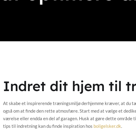
Indret dit hjem til 
At skabe et inspirerende træningsmiljø derhjemme kræver, at du tæ
også om at finde den rette atmosfære. Start med at vælge et dediker
værelse eller endda en del af garagen. Husk at gøre dette område til d
tips til indretning kan du finde inspiration hos
boligelsker.dk
.