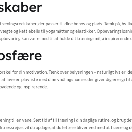
dskaber
 træningsredskaber, der passer til dine behov og plads. Tænk på, hvil
 vægte og kettlebells til yogamåtter og elastikker. Opbevaringsløsnin
pbevaring kan være med til at holde dit træningsmiljø inspirerende o
osfære
skel for din motivation. Tænk over belysningen – naturligt lys er idee
j at lave en playliste med dine yndlingsnumre, der giver dig energi til
dbydende og inspirerende.
ræning til en vane. Sæt tid af til træning i din daglige rutine, og brug
n fitnessrejse, vil du opdage, at du lettere bliver ved med at træne og 