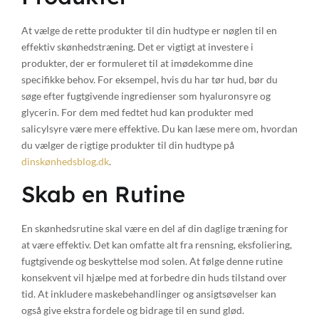
At vælge de rette produkter til din hudtype er nøglen til en
effektiv skønhedstræning. Det er vigtigt at investere i
produkter, der er formuleret til at imødekomme dine
specifikke behov. For eksempel, hvis du har tør hud, bør du
søge efter fugtgivende ingredienser som hyaluronsyre og
glycerin. For dem med fedtet hud kan produkter med
salicylsyre være mere effektive. Du kan læse mere om, hvordan
du vælger de rigtige produkter til din hudtype på
dinskønhedsblog.dk
.
Skab en Rutine
En skønhedsrutine skal være en del af din daglige træning for
at være effektiv. Det kan omfatte alt fra rensning, eksfoliering,
fugtgivende og beskyttelse mod solen. At følge denne rutine
konsekvent vil hjælpe med at forbedre din huds tilstand over
tid. At inkludere maskebehandlinger og ansigtsøvelser kan
også give ekstra fordele og bidrage til en sund glød.