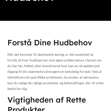
Forstå Dine Hudbehov
Når det kommer til skønhedstræning, er det essentielt at
forstå, at hver hudtype har sine egne unikke behov. Uanset om
du har tør, fedtet, eller kombineret hud, kan en skræddersyet
tilgang til din skønhedsrutine gøre en betydelig forskel. Ved at
identificere de specifikke problemer, du ønsker at adressere,
kan du vælge de rigtige produkter og behandlinger, der vil virke
bedst for dig.
Vigtigheden af Rette
Produkter